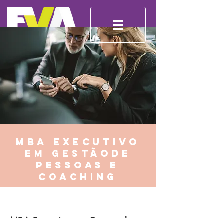
Mba executivo
em gestãode
pessoas e
coaching