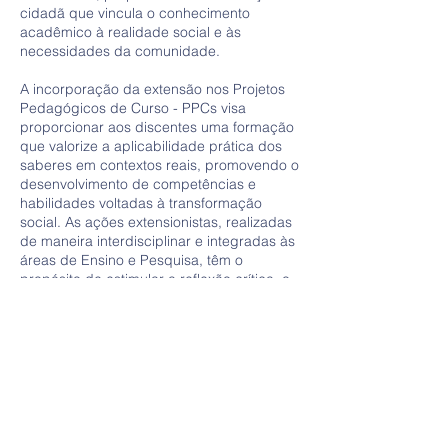
cidadã que vincula o conhecimento
acadêmico à realidade social e às
necessidades da comunidade.
A incorporação da extensão nos Projetos
Pedagógicos de Curso - PPCs visa
proporcionar aos discentes uma formação
que valorize a aplicabilidade prática dos
saberes em contextos reais, promovendo o
desenvolvimento de competências e
habilidades voltadas à transformação
social. As ações extensionistas, realizadas
de maneira interdisciplinar e integradas às
áreas de Ensino e Pesquisa, têm o
propósito de estimular a reflexão crítica, o
compromisso ético e o engajamento com
demandas sociais e regionais. Com isso, a
FVA fortalece o compromisso de formar
profissionais aptos a atuar de forma
inovadora e responsável em prol do
desenvolvimento comunitário e da
promoção da cidadania. A Extensão, ao
consolidar-se de forma curricular ou