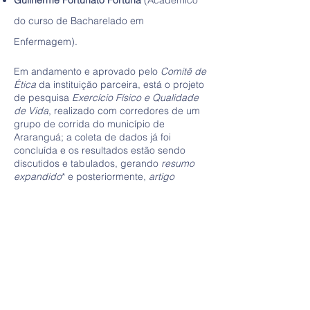
Guilherme Fortunato Fortuna
(Acadêmico
do curso de Bacharelado em
Enfermagem).
Em andamento e aprovado pelo
Comitê de
Ética
da instituição parceira, está o projeto
de pesquisa
Exercício Físico e Qualidade
de Vida
, realizado com corredores de um
grupo de corrida do município de
Araranguá; a coleta de dados já foi
concluída e os resultados estão sendo
discutidos e tabulados, gerando
resumo
expandido
* e posteriormente,
artigo
científico
completo.
*
DE CONTI, D; ANDRADE, M. F. ; TESSER, C.
D. ; FORTUNA, G. F. ; VIEIRA, A. M. .
Impactos positivos da corrida de rua na
qualidade de vida de seus participantes.
In:
13° SICT-SUL, 2025, SANTA ROSA DO SUL. 13°
SICT-SUL, 2025.
Documentação