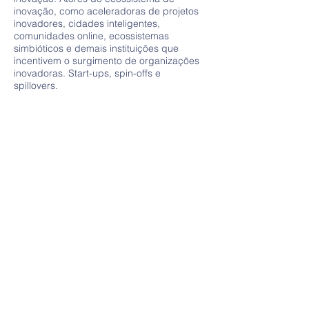
inovação, como aceleradoras de projetos
inovadores, cidades inteligentes,
comunidades online, ecossistemas
simbióticos e demais instituições que
incentivem o surgimento de organizações
inovadoras. Start-ups, spin-offs e
spillovers.
Objetivos
O GPELI tem por objetivos:
I – Debater e fortalecer as discussões
acerca dos temas Liderança, Estratégia e
Inovação;
II – Auxiliar na articulação da relação
Ensino, Extensão e Pesquisa Acadêmica
dentro da estrutura curricular do Curso de
Administração de Empresas e Ciências
Contábeis;
III- Incentivar a publicação de resultados
de pesquisa em eventos diversos e da