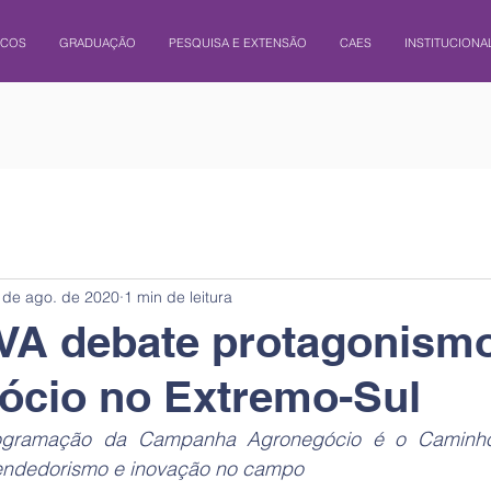
ICOS
GRADUAÇÃO
PESQUISA E EXTENSÃO
CAES
INSTITUCIONA
 de ago. de 2020
1 min de leitura
FVA debate protagonism
ócio no Extremo-Sul
rogramação da Campanha Agronegócio é o Caminho, 
eendedorismo e inovação no campo