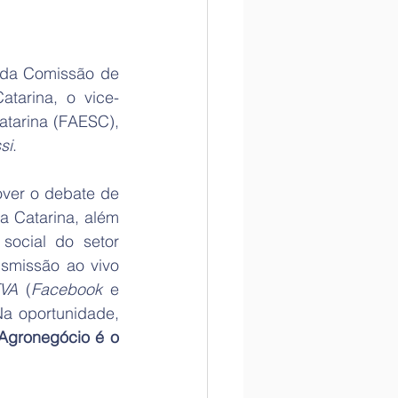
 da Comissão de 
atarina, o vice-
presidente da Federação da Agricultura e Pecuária do Estado de Santa Catarina (FAESC), 
si
. 
over o debate de 
 Catarina, além 
ocial do setor 
smissão ao vivo 
FVA
 (
Facebook
 e 
Na oportunidade, 
Agronegócio é o 