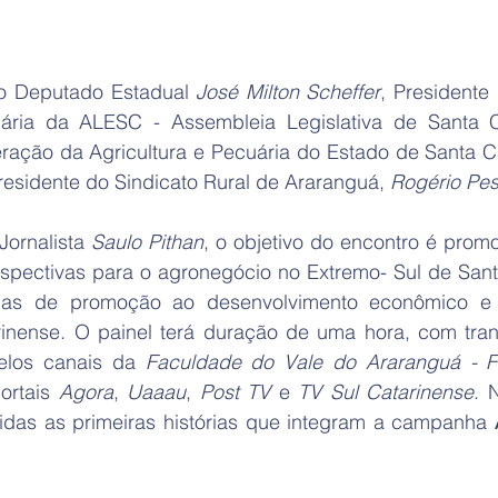
 o Deputado Estadual 
José Milton Scheffer
, Presidente
uária da ALESC - Assembleia Legislativa de Santa C
residente do Sindicato Rural de Araranguá, 
Rogério Pes
ornalista 
Saulo Pithan
, o objetivo do encontro é prom
rspectivas para o agronegócio no Extremo- Sul de Santa
gias de promoção ao desenvolvimento econômico e s
inense. O painel terá duração de uma hora, com tran
elos canais da 
Faculdade do Vale do Araranguá - 
ortais 
Agora
, 
Uaaau
, 
Post TV
 e 
TV Sul Catarinense
. 
idas as primeiras histórias que integram a campanha 