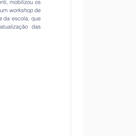
ti, mobilizou os 
 um 
workshop
 de 
a
 da escola, que 
ualização das 