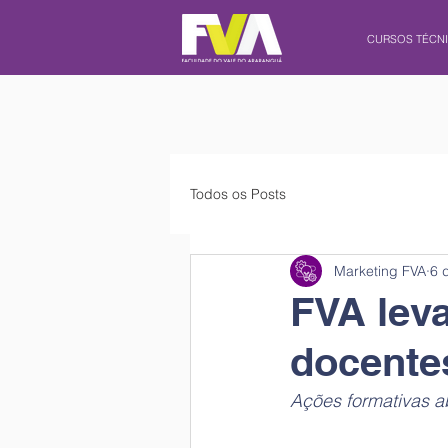
CURSOS TÉCN
Todos os Posts
Marketing FVA
6 
FVA lev
docentes
Ações formativas a