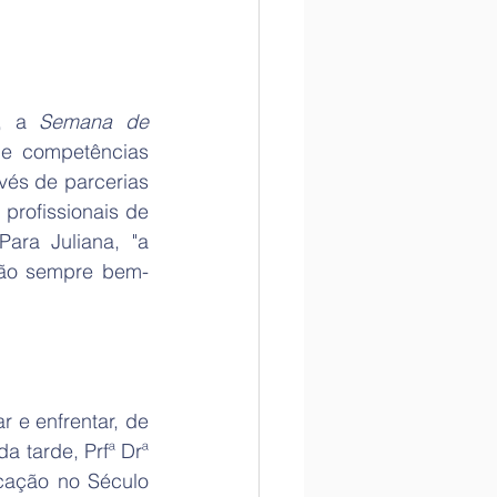
, a 
Semana de 
 e competências 
avés de parcerias 
profissionais de 
ara Juliana, "a 
ão sempre bem-
e enfrentar, de 
 tarde, Prfª Drª 
cação no Século 