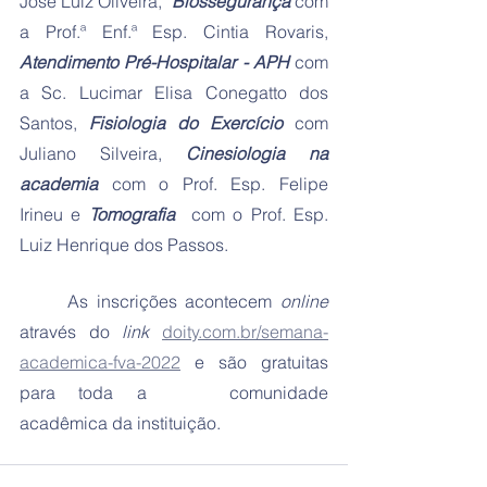
José Luiz Oliveira,  
Biossegurança
 com 
a Prof.ª Enf.ª Esp. Cintia Rovaris, 
Atendimento Pré-Hospitalar - APH
 com 
a Sc. Lucimar Elisa Conegatto dos 
Santos, 
Fisiologia do Exercício
 com 
Juliano Silveira, 
Cinesiologia na 
academia
 com o Prof. Esp. Felipe 
Irineu e 
Tomografia
  com o Prof. Esp. 
Luiz Henrique dos Passos.
	As inscrições acontecem 
online
através do 
link
doity.com.br/semana-
academica-fva-2022
 e são gratuitas 
para toda a	 comunidade 
acadêmica da instituição.